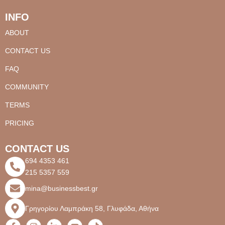
INFO
ABOUT
CONTACT US
FAQ
COMMUNITY
TERMS
PRICING
CONTACT US
694 4353 461
215 5357 559
mina@businessbest.gr
Γρηγορίου Λαμπράκη 58, Γλυφάδα, Αθήνα
F
I
L
Y
T