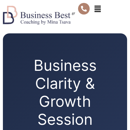
Μετάβαση
Μενού
στο
περιεχόμενο
Business
Clarity &
Growth
Session