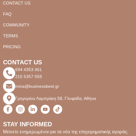
CONTACT US
FAQ
COMMUNITY
TERMS
PRICING
CONTACT US
694 4353 461
215 5357 559
mina@businessbest.gr
Γρηγορίου Λαμπράκη 58, Γλυφάδα, Αθήνα
F
I
L
Y
T
a
n
i
o
i
c
s
n
u
k
e
t
k
t
t
STAY INFORMED
b
a
e
u
o
o
g
d
b
k
Μείνετε ενημερωμένοι για τα νέα της επιχειρηματικής αγοράς.
o
r
i
e