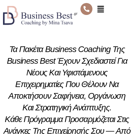
Μετάβαση
Μενού
στο
περιεχόμενο
Τα Πακέτα Business Coaching Της
Business Best Έχουν Σχεδιαστεί Για
Νέους Και Υφιστάμενους
Επιχειρηματίες Που Θέλουν Να
Αποκτήσουν Σαφήνεια, Οργάνωση
Και Στρατηγική Ανάπτυξης.
Κάθε Πρόγραμμα Προσαρμόζεται Στις
Ανάγκες Της Επιχείρησής Σου — Από