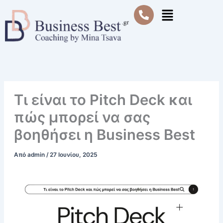
Μετάβαση
Μενού
στο
περιεχόμενο
Τι είναι το Pitch Deck και
πώς μπορεί να σας
βοηθήσει η Business Best
Από
admin
/
27 Ιουνίου, 2025