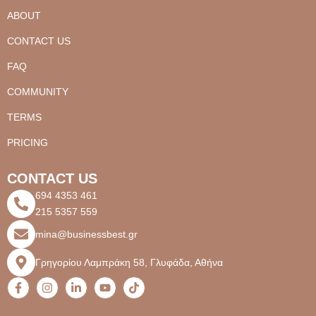
ABOUT
CONTACT US
FAQ
COMMUNITY
TERMS
PRICING
CONTACT US
694 4353 461
215 5357 559
mina@businessbest.gr
Γρηγορίου Λαμπράκη 58, Γλυφάδα, Αθήνα
F
I
L
Y
T
a
n
i
o
i
c
s
n
u
k
e
t
k
t
t