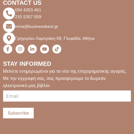
CONTACT US
694 4353 461
215 5357 559
mina@businessbest.gr
Γρηγορίου Λαμπράκη 58, Γλυφάδα, Αθήνα
F
I
L
Y
T
a
n
i
o
i
c
s
n
u
k
e
t
k
t
t
STAY INFORMED
b
a
e
u
o
o
g
d
b
k
Μείνετε ενημερωμένοι για τα νέα της επιχειρηματικής αγοράς.
o
r
i
e
Με την εγγραφή σας, σας προσφέρουμε το δωρεάν
k
a
n
-
m
-
ηλεκτρονικό μας βιβλίο:
f
i
n
Subscribe